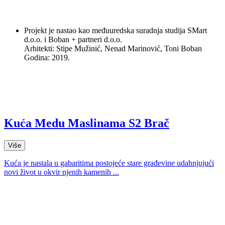
Projekt je nastao kao međuuredska suradnja studija SMart
d.o.o. i Boban + partneri d.o.o.
Arhitekti: Stipe Mužinić, Nenad Marinović, Toni Boban
Godina: 2019.
Kuća Medu Maslinama S2 Brač
Više
Kuća je nastala u gabaritima postojeće stare građevine udahnjujući
novi život u okvir njenih kamenih ...