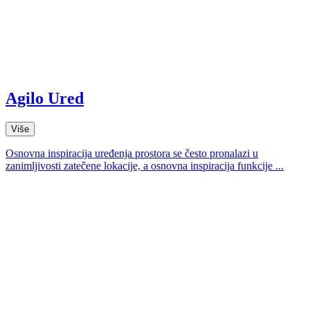
Agilo Ured
Više
Osnovna inspiracija uređenja prostora se često pronalazi u
zanimljivosti zatečene lokacije, a osnovna inspiracija funkcije ...