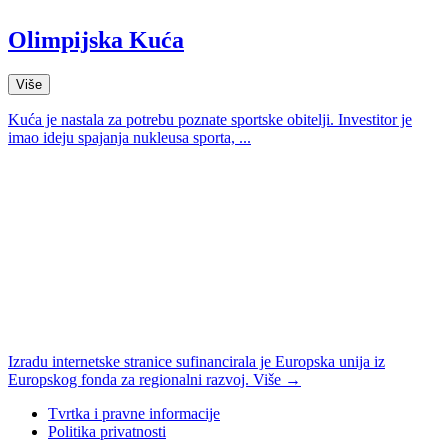
Olimpijska Kuća
Više
Kuća je nastala za potrebu poznate sportske obitelji. Investitor je
imao ideju spajanja nukleusa sporta, ...
Izradu internetske stranice sufinancirala je Europska unija iz
Europskog fonda za regionalni razvoj. Više →
Tvrtka i pravne informacije
Politika privatnosti