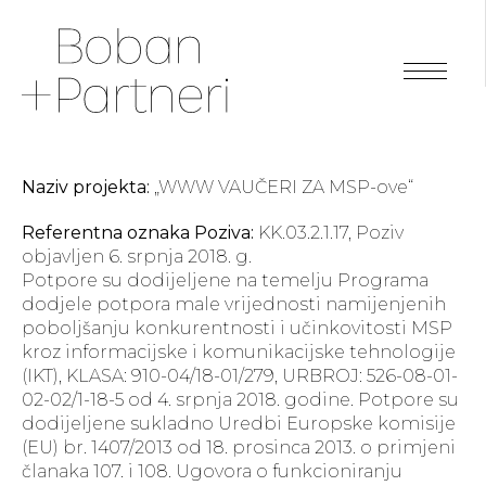
Naziv projekta:
„WWW VAUČERI ZA MSP-ove“
Referentna oznaka Poziva:
KK.03.2.1.17, Poziv
objavljen 6. srpnja 2018. g.
Potpore su dodijeljene na temelju Programa
dodjele potpora male vrijednosti namijenjenih
poboljšanju konkurentnosti i učinkovitosti MSP
kroz informacijske i komunikacijske tehnologije
(IKT), KLASA: 910-04/18-01/279, URBROJ: 526-08-01-
02-02/1-18-5 od 4. srpnja 2018. godine. Potpore su
dodijeljene sukladno Uredbi Europske komisije
(EU) br. 1407/2013 od 18. prosinca 2013. o primjeni
članaka 107. i 108. Ugovora o funkcioniranju