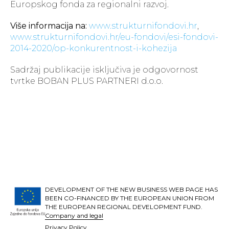
Europskog fonda za regionalni razvoj.
Više informacija na:
www.strukturnifondovi.hr
,
www.strukturnifondovi.hr/eu-fondovi/esi-fondovi-
2014-2020/op-konkurentnost-i-kohezija
Sadržaj publikacije isključiva je odgovornost
tvrtke BOBAN PLUS PARTNERI d.o.o.
DEVELOPMENT OF THE NEW BUSINESS WEB PAGE HAS
BEEN CO-FINANCED BY THE EUROPEAN UNION FROM
THE EUROPEAN REGIONAL DEVELOPMENT FUND.
Company and legal
Privacy Policy