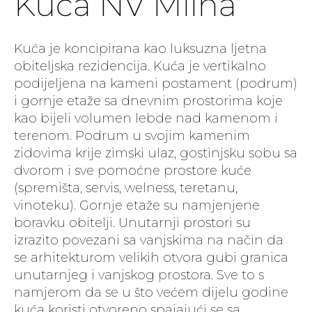
Kuća NV Milna
Kuća je koncipirana kao luksuzna ljetna
obiteljska rezidencija. Kuća je vertikalno
podijeljena na kameni postament (podrum)
i gornje etaže sa dnevnim prostorima koje
kao bijeli volumen lebde nad kamenom i
terenom. Podrum u svojim kamenim
zidovima krije zimski ulaz, gostinjsku sobu sa
dvorom i sve pomoćne prostore kuće
(spremišta, servis, welness, teretanu,
vinoteku). Gornje etaže su namjenjene
boravku obitelji. Unutarnji prostori su
izrazito povezani sa vanjskima na način da
se arhitekturom velikih otvora gubi granica
unutarnjeg i vanjskog prostora. Sve to s
namjerom da se u što većem dijelu godine
kuća koristi otvoreno spajajući se sa